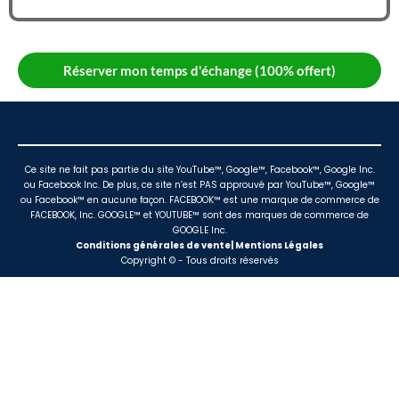
Réserver mon temps d'échange (100% offert)
Ce site ne fait pas partie du site YouTube™, Google™, Facebook™, Google Inc.
ou Facebook Inc. De plus, ce site n’est PAS approuvé par YouTube™, Google™
ou Facebook™ en aucune façon. FACEBOOK™ est une marque de commerce de
FACEBOOK, Inc. GOOGLE™ et YOUTUBE™ sont des marques de commerce de
GOOGLE Inc.
Conditions générales de vente| Mentions Légales
Copyright © - Tous droits réservés