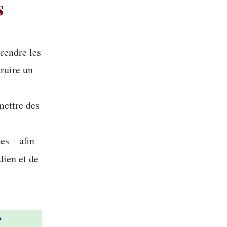
s
rendre les
truire un
mettre des
es – afin
dien et de
r