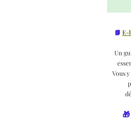
📘
E-
Un gu
essen
Vous y
p
dé
🎁