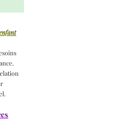
’enfant
esoins
lance.
elation
ur
el.
ces